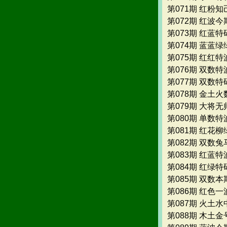
第071期 红粉
第072期 红波
第073期 红蓝
第074期 蓝蓝
第075期 红红
第076期 双数
第077期 双数
第078期 金土
第079期 大将
第080期 单数
第081期 红花
第082期 双数
第083期 红蓝
第084期 红绿
第085期 双数
第086期 红色
第087期 火土
第088期 木土