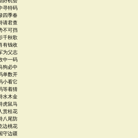
今期好机会
之中寻特码
柳绿四季春
有特请君查
旺势不可挡
飘影千秋歌
生肖有钱收
从军为父志
土数中一码
兔马狗必中
特码单数开
特码小看它
之码等着猜
有特水木金
中特虎鼠马
夫人赏桂花
中特八尾防
偷吃边桃花
护国守边疆