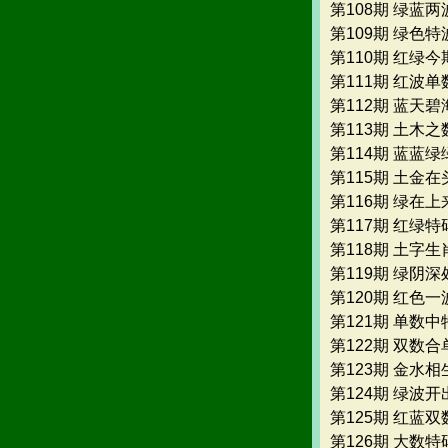
第108期 绿蓝
第109期 绿色
第110期 红绿
第111期 红波
第112期 蓝天
第113期 土木
第114期 蓝蓝
第115期 土金
第116期 绿在
第117期 红绿
第118期 土字
第119期 绿阴
第120期 红色
第121期 单数
第122期 双数
第123期 金水
第124期 绿波
第125期 红蓝
第126期 大数