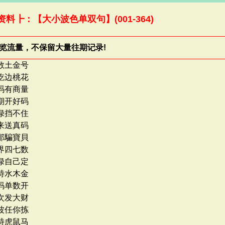
资料┣：【大小波色单双句】(001-364)
浏览流量，不保留大量往期记录!
土数土金号
偷吃边桃花
特码有商量
今期开好码
红绿挡不住
土来送真码
騰那騙寶貝
世界四七数
蓝绿自己定
有特水木金
特码单数开
今次发大财
特波任你拣
中特虎鼠马