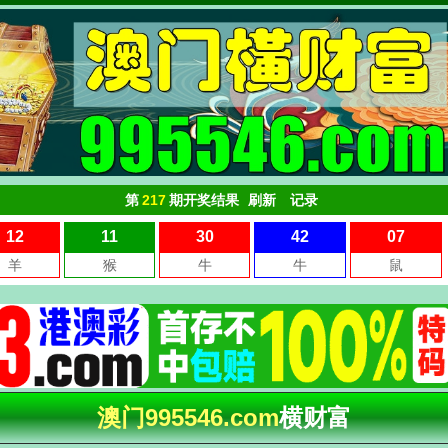
澳门995546.com
横财富